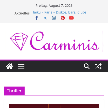
Zum
Freitag, August 7, 2026
Inhalt
Aktuelles:
Haiku – Paris – Diskos, Bars, Clubs
springen
Haiku – Paris – Hotels
Haiku – Paris – Mode
Haiku – Paris – Theater & Kinos
Haiku – Paris – Museen & Bibliotheken
Thriller