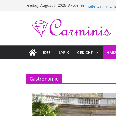
Zum
Aktuelles:
Haiku – Paris – D
Freitag, August 7, 2026
Inhalt
Haiku – Paris – H
Haiku – Paris – 
springen
Haiku – Paris – 
Haiku – Paris – 
IDEE
LYRIK
GEDICHT
HAIK
Gastronomie