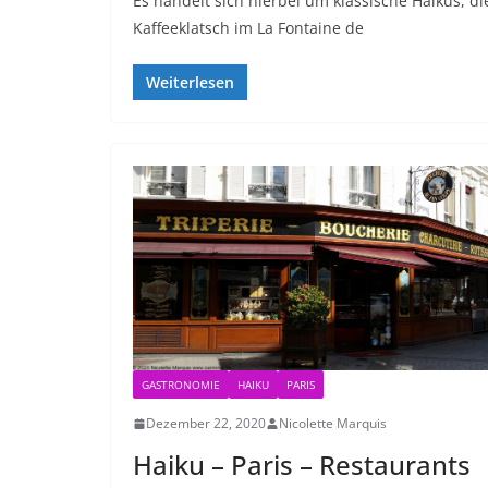
Es handelt sich hierbei um klassische Haikus, di
Kaffeeklatsch im La Fontaine de
Weiterlesen
GASTRONOMIE
HAIKU
PARIS
Dezember 22, 2020
Nicolette Marquis
Haiku – Paris – Restaurants