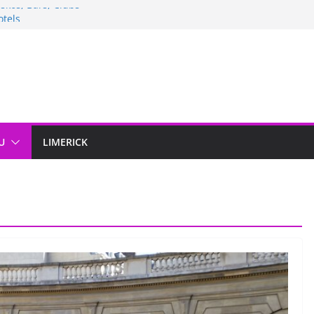
iskos, Bars, Clubs
otels
Mode
Theater & Kinos
Museen & Bibliotheken
U
LIMERICK