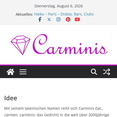
Zum
Donnerstag, August 6, 2026
Inhalt
Aktuelles:
Haiku – Paris – Diskos, Bars, Clubs
springen
Haiku – Paris – Hotels
Haiku – Paris – Mode
Haiku – Paris – Theater & Kinos
Haiku – Paris – Museen & Bibliotheken
Idee
Mit seinem lateinischen Namen reiht sich Carminis (lat.,
carmen, carminis: das Gedicht) in die weit über 2000jährige