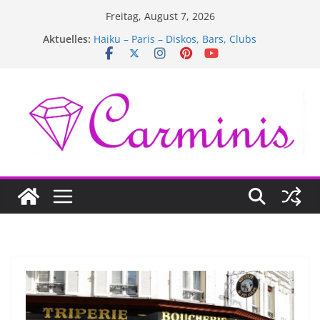
Zum
Freitag, August 7, 2026
Inhalt
Aktuelles:
Haiku – Paris – Diskos, Bars, Clubs
springen
Haiku – Paris – Hotels
Haiku – Paris – Mode
Haiku – Paris – Theater & Kinos
Haiku – Paris – Museen & Bibliotheken