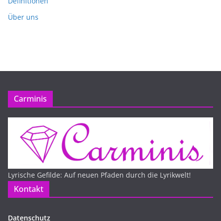
Definitionen
Über uns
Carminis
Lyrische Gefilde: Auf neuen Pfaden durch die Lyrikwelt!
Kontakt
Datenschutz